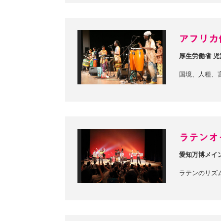
アフリカ
厚生労働省 
国境、人種、
ラテンオ
愛知万博メイ
ラテンのリズ