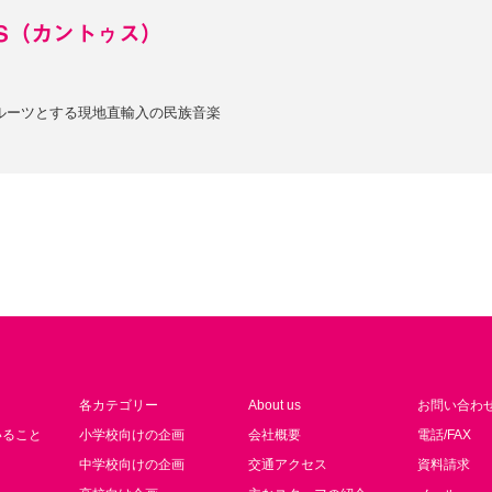
US（カントゥス）
ルーツとする現地直輸入の民族音楽
各カテゴリー
About us
お問い合わ
いること
小学校向けの企画
会社概要
電話/FAX
中学校向けの企画
交通アクセス
資料請求