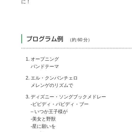
に！
プログラム例
（約 60 分）
オープニング
バンドテーマ
エル・クンバンチェロ
メレンゲのリズムで
ディズニー・ソングブックメドレー
-ビビディ・バビディ・ブー
– いつか王子様が
-美女と野獣
-星に願いを