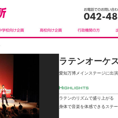
お電話でのお問い合わ
042-48
中学校向け企画
高校向け企画
行政機関の方
ャ
ラテンオーケ
愛知万博メインステージに出演
ラテンのリズムで盛り上がる
身体で音楽を体感できるステー