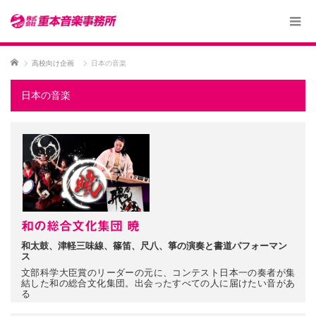
ホーム
高校向け企画
日本の音楽
日本の音楽
和の総合文化集団 暁
和太鼓、津軽三味線、篠笛、尺八、箏の演奏と書道パフォーマン
ス
文部科学大臣賞のリーダーの元に、コンテスト日本一の奏者が集
結した和の総合文化集団。出会ったすべての人に届けたい音があ
る