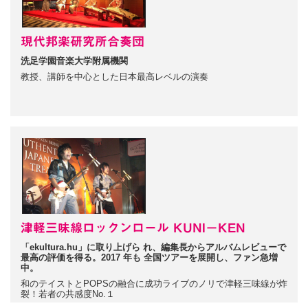
現代邦楽研究所合奏団
洗足学園音楽大学附属機関
教授、講師を中心とした日本最高レベルの演奏
津軽三味線ロックンロール KUNI－KEN
「ekultura.hu」に取り上げら れ、編集長からアルバムレビューで
最高の評価を得る。2017 年も 全国ツアーを展開し、ファン急増
中。
和のテイストとPOPSの融合に成功ライブのノリで津軽三味線が炸
裂！若者の共感度No.１