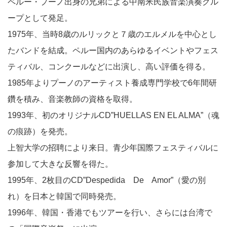
ペルー・プーノ出身の兄弟による中南米民族音楽演奏グル
ープとして発足。
1975年、当時8歳のルリックと７歳のエルメルを中心とし
たバンドを結成。ペルー国内のあらゆるイベントやフェス
ティバル、コンクールなどに出演し、高い評価を得る。
1985年よりプーノのアーティスト養成専門学校で6年間研
鑽を積み、音楽教師の資格を取得。
1993年、初のオリジナルCD”HUELLAS EN EL ALMA”（魂
の痕跡）を発売。
上智大学の招聘により来日。青少年国際フェスティバルに
参加して大きな反響を得た。
1995年、2枚目のCD”Despedida De Amor”（愛の別
れ）を日本と韓国で同時発売。
1996年、韓国・香港でもツアーを行い、さらには台湾で