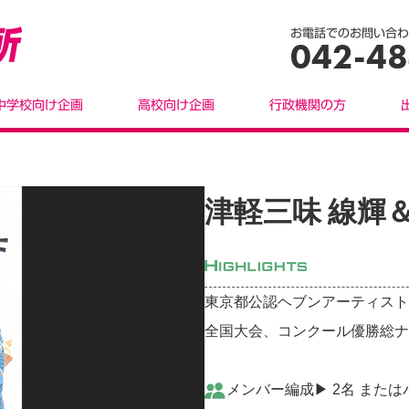
お電話でのお問い合わ
042-48
中学校向け企画
高校向け企画
行政機関の方
津軽三味 線輝＆輝 
東京都公認ヘブンアーティスト
全国大会、コンクール優勝総ナ
メンバー編成▶︎ 2名 また