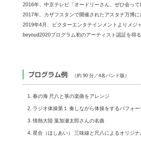
2016年、中京テレビ「オードリーさん、ぜひ会っ
2017年、カザフスタンで開催されたアスタナ万博に
2019年4月、ビクターエンタテインメントよりメジ
beyoud2020プログラム初のアーティスト認証を得
プログラム例
（約 90 分／4名バンド版）
春の海 尺八と箏の楽曲をアレンジ
ラジオ体操第１ 奏しながら体操をするパフォー
情熱大陸 葉加瀬太郎さんの名曲
星合（ほしあい） 三味線と尺八によるオリジナ