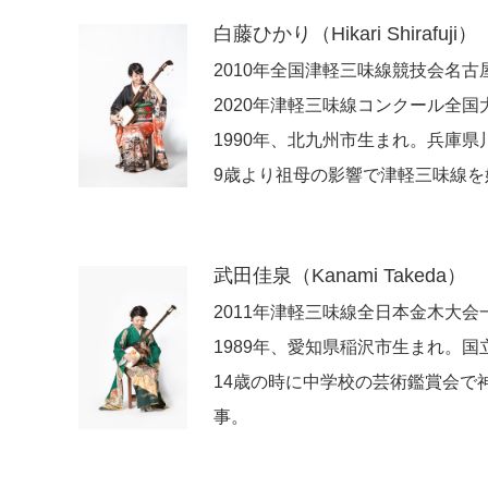
白藤ひかり（Hikari Shirafuji）
2010年全国津軽三味線競技会名古
2020年津軽三味線コンクール全
1990年、北九州市生まれ。兵庫
9歳より祖母の影響で津軽三味線
武田佳泉（Kanami Takeda）
2011年津軽三味線全日本金木大会
1989年、愛知県稲沢市生まれ。
14歳の時に中学校の芸術鑑賞会
事。