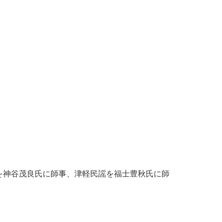
を神谷茂良氏に師事、津軽民謡を福士豊秋氏に師