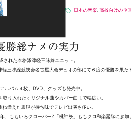
日本の音楽
,
高校向けの企
優勝総ナメの実力
結成された本格派津軽三味線ユニット。
津軽三味線競技会名古屋大会デュオの部にて６度の優勝を果た
アルバム４枚、DVD、グッズも発売中。
調を取り入れたオリジナル曲やカバー曲まで幅広い。
兼ね備えた表現が持ち味でテレビ出演も多い。
。2015年、ももいろクローバーZ「桃神祭」ももクロ和楽器隊に参