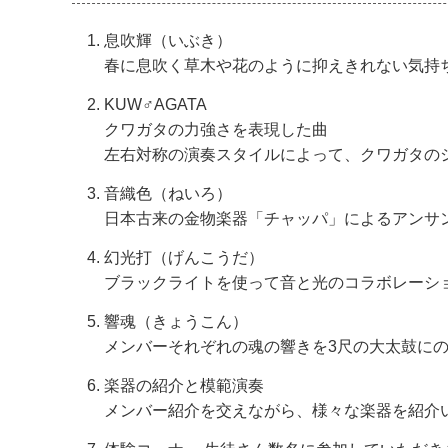
息吹輝（いぶき）
春に息吹く草木や花のように抑えきれない気持
KUW♂AGATA
クワガタの力強さを表現した曲
左右対称の演奏スタイルによって、クワガタの
音織色（ねいろ）
日本古来の金物楽器「チャッパ」によるアンサ
幻光打（げんこうだ）
ブラックライトを使って音と光のコラボレーシ
響魂（きょうこん）
メンバーそれぞれの魂の響きを3尺の大太鼓に
楽器の紹介と模範演奏
メンバー紹介を交えながら、様々な楽器を紹介