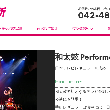
お電話でのお問い合わ
042-48
中学校向け企画
高校向け企画
行政機関の方
和太鼓 Performa
日本テレビレギュラーも務め、
和太鼓界初となるテレビ番組レ
公演にも登場！
番組レギュラー出演中には、日