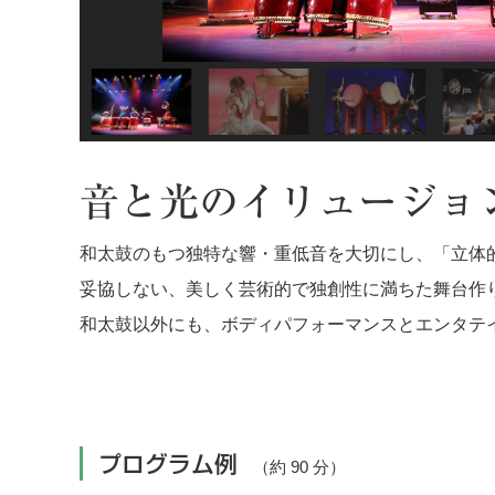
音と光のイリュージョ
和太鼓のもつ独特な響・重低音を大切にし、「立体
妥協しない、美しく芸術的で独創性に満ちた舞台作
和太鼓以外にも、ボディパフォーマンスとエンタテ
プログラム例
（約 90 分）