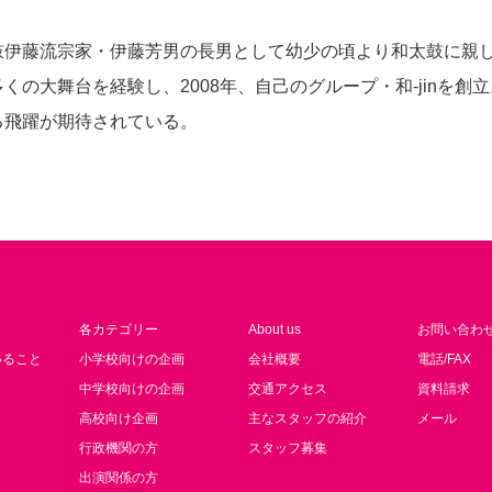
鼓伊藤流宗家・伊藤芳男の長男として幼少の頃より和太鼓に親
の大舞台を経験し、2008年、自己のグループ・和-jinを創立
る飛躍が期待されている。
各カテゴリー
About us
お問い合わ
いること
小学校向けの企画
会社概要
電話/FAX
中学校向けの企画
交通アクセス
資料請求
高校向け企画
主なスタッフの紹介
メール
行政機関の方
スタッフ募集
出演関係の方