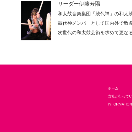
リーダー伊藤芳陽
和太鼓音楽集団「鼓代神」の和太
鼓代神メンバーとして国内外で数多く
次世代の和太鼓芸術を求めて更な
ホーム
当社が行って
INFORMATION