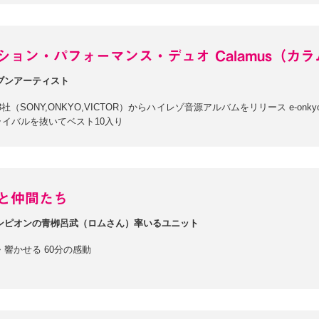
ション・パフォーマンス・デュオ Calamus（カ
ブンアーティスト
3社（SONY,ONKYO,VICTOR）からハイレゾ音源アルバムをリリース e-on
のライバルを抜いてベスト10入り
と仲間たち
ンピオンの青栁呂武（ロムさん）率いるユニット
響かせる 60分の感動