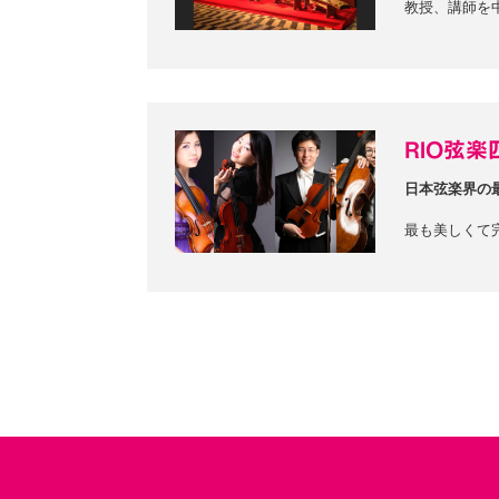
教授、講師を
RIO弦
日本弦楽界の
最も美しくて