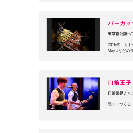
パーカッ
東京都公認ヘ
2015年、大手
May Jなど
口笛王子
口笛世界チャ
聴く・つくる・