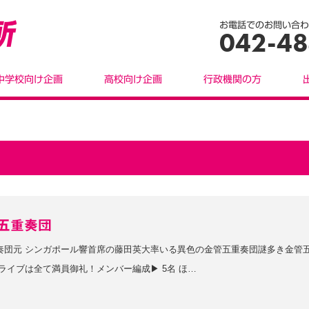
お電話でのお問い合わ
042-48
中学校向け企画
高校向け企画
行政機関の方
五重奏団
奏団元 シンガポール響首席の藤田英大率いる異色の金管五重奏団謎多き金管
ライブは全て満員御礼！メンバー編成▶︎ 5名 ほ…