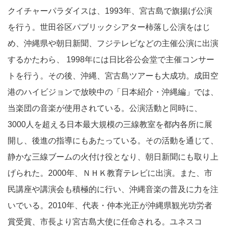
クイチャーパラダイスは、1993年、宮古島で旗揚げ公演
を行う。世田谷区パブリックシアター柿落し公演をはじ
め、沖縄県や朝日新聞、フジテレビなどの主催公演に出演
するかたわら、 1998年には日比谷公会堂で主催コンサー
トを行う。その後、沖縄、宮古島ツアーも大成功。成田空
港のハイビジョンで放映中の「日本紹介・沖縄編」では、
当楽団の音楽が使用されている。公演活動と同時に、
3000人を超える日本最大規模の三線教室を都内各所に展
開し、後進の指導にもあたっている。その活動を通じて、
静かな三線ブームの火付け役となり、朝日新聞にも取り上
げられた。2000年、ＮＨＫ教育テレビに出演。また、市
民講座や講演会も積極的に行い、沖縄音楽の普及に力を注
いでいる。2010年、代表・仲本光正が沖縄県観光功労者
賞受賞、市長より宮古島大使に任命される。ユネスコ