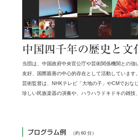
中国四千年の歴史と文
当団は、中国政府中央官公庁や芸術関係機関との強
友好、国際親善の中心的存在として活動しています
芸術監督は、NHKテレビ「大地の子」やCMでおな
珍しい民族楽器の演奏や、ハラハラドキドキの雑技
プログラム例
（約 60 分）