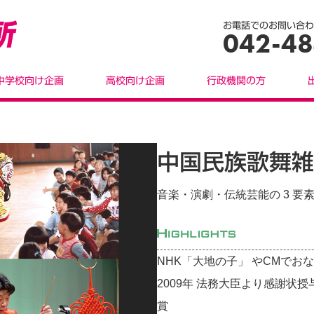
お電話でのお問い合わ
042-48
中学校向け企画
高校向け企画
行政機関の方
中国民族歌舞雑
音楽・演劇・伝統芸能の 3 
NHK「大地の子」 やCMで
2009年 法務大臣より感謝状授
賞