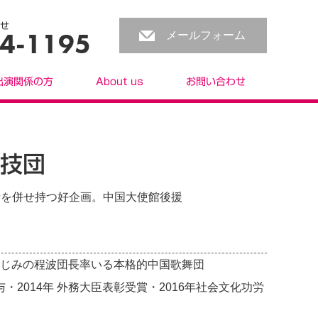
せ
4-1195
メールフォーム
出演関係の方
About us
お問い合わせ
技団
要素を併せ持つ好企画。中国大使館後援
おなじみの程波団長率いる本格的中国歌舞団
与・2014年 外務大臣表彰受賞・2016年社会文化功労