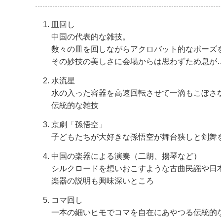
皿回し
中国の代表的な雑技。
数々の皿を回しながらアクロバット的なポーズ
その妙技の美しさに会場からは思わずため息が
水流星
水の入った容器を高速回転させて一滴もこぼさ
伝統的な雑技
京劇「孫悟空」
子どもたちが大好きな孫悟空が舞台狭しと剣舞
中国の楽器による演奏（二胡、揚琴など）
シルクロードを想いおこすような古曲民謡や日
楽器の説明も興味深いところ
コマ回し
一本の細いヒモでコマを自在にあやつる伝統的