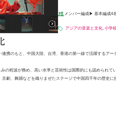
メンバー編成▶︎ 基本編成
アジアの音楽と文化
,
小学
化
い連携のもと、中国大陸、台湾、香港の第一線で活躍するアー
。
じみの程波が務め、高い水準と芸術性は国際的にも認められて
、京劇、舞踊などを織りまぜたステージで中国四千年の歴史に