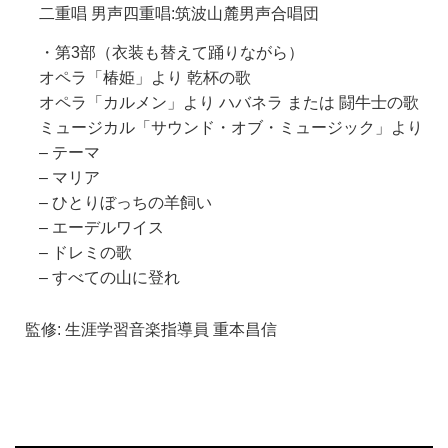
二重唱 男声四重唱:筑波山麓男声合唱団
・第3部（衣装も替えて踊りながら）
オペラ「椿姫」より 乾杯の歌
オペラ「カルメン」より ハバネラ または 闘牛士の歌
ミュージカル「サウンド・オブ・ミュージック」より
– テーマ
– マリア
– ひとりぼっちの羊飼い
– エーデルワイス
– ドレミの歌
– すべての山に登れ
監修: 生涯学習音楽指導員 重本昌信