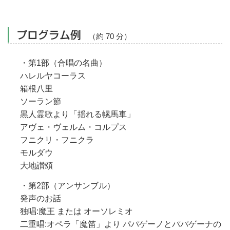
プログラム例
（約 70 分）
・第1部（合唱の名曲）
ハレルヤコーラス
箱根八里
ソーラン節
黒人霊歌より「揺れる幌馬車」
アヴェ・ヴェルム・コルプス
フニクリ・フニクラ
モルダウ
大地讃頌
・第2部（アンサンブル）
発声のお話
独唱:魔王 または オーソレミオ
二重唱:オペラ「魔笛」より パパゲーノとパパゲーナの